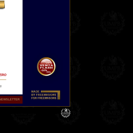
TERO
ce
NEWSLETTER
són