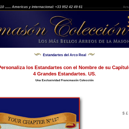
 210
....... Americas y internacional: +33 952 42 49 61
.............................................
Actua
Estandartes del Arco Real
Personaliza los Estandartes con el Nombre de su Capítul
4 Grandes Estandartes. US.
Una Exclusividad Francmasón Colección
$ £