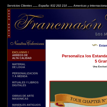
Servicios Clientes
....... España: 932 202 210
....... Americas y internacion
Estan
EXCLUSIVO !
ARREOS DE
Personaliza los Estand
ALTA CALIDAD
5 Gran
MATERIAL
Una Exclus
DE LOGIA
PERSONALIZACION
Y A MEDIDA
RITUALES Y LIBROS
DIGITALES
OBRAS DE ARTE
MASONICAS
MANDILES ANTIGUOS