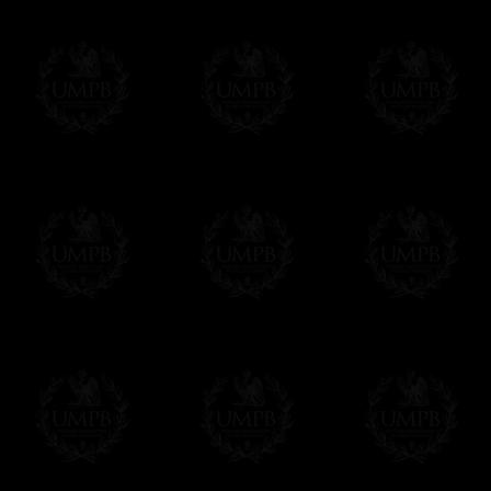
Entrega
Proponemos 3 tipos de entrega:
- una entrega con seguimiento y aseguram
- una entrega urgente, a la demanda,
- y una entrega gratis pero sin seguimient
Todos nuestros artículos están hechos espe
supuesto, añadir un tiempo de trabajo para
Saber más sobre los tiempos de fabricación
Si es un Regalo...
Nos encargamos de enviarle con un texto 
regalito de nuestra parte). Este servicio es 
Hacer clic aqui par escribir su mensaje
Pago Online
Francmasón Colección ha elegido
Paypal
sus tarjetas de pago VISA, MASTERCA
PAYPAL. No tenemos en ningún momento co
Los precios son en Euros. Al hacer clic e
precio, un sistema convierte el precio en 
del d�a. Sera facturado en Euros pero su