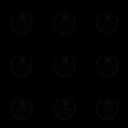
Tesorero
Pasado M
Perso Nombre de la Logia
Perso Nom
Cuero y Pasamanería
Cuero y P