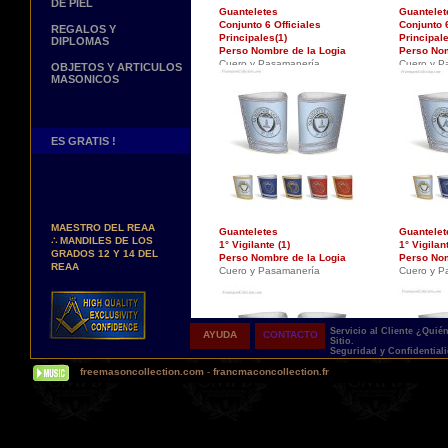
DE PIEL
Guanteletes
Guantelet
Conjunto 6 Officiales
Conjunto 6
REGALOS Y
Principales(1)
Principale
DIPLOMAS
Perso Nombre de la Logia
Perso Nom
Cuero y Pasamanería
Cuero y P
OBJETOS Y ARTICULOS
MASONICOS
ES GRATIS !
Nuevos Arreos !
∴
MANDILES DE
MAESTRO DEL REAA
Guanteletes
Guantelet
∴
MANDILES DE LOS
1° Vigilante (1)
1° Vigilant
GRADOS 12 Y 14 DEL
Perso Nombre de la Logia
Perso Nom
REAA
Cuero y Pasamanería
Cuero y P
Personaliza tus Arreos
TU NOMBRE BORDADO
SOBRE TU MANDIL, TU
BANDA O TU COLLARIN
Servicio al Cliente
¿Quié
AYUDA
CONTACTO
Sitio.
Seguridad y Confidential
Nueva pagina !
∴
UNA PAGINA DE
freemasoncollection.com
-
francmaconcollection.fr
TESTIMONIOS DE
NUESTROS CLIENTES
Buscamos...
REPRESENTANTES
Contactenos Aqui