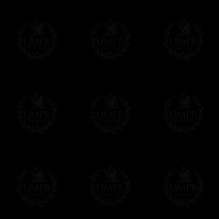
Pago Online
Francmasón Colección ha elegido
Paypal
sus tarjetas de pago VISA, MASTERCA
PAYPAL. No tenemos en ningún momento co
Los precios son en Euros. Al hacer clic e
precio, un sistema convierte el precio en 
del d�a. Sera facturado en Euros pero su
moneda nacional con el curso del día. No 
Más...
Sera cargado por UMPB, nuestra emprez