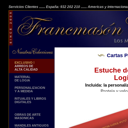
Servicios Clientes
....... España: 932 202 210
....... Americas y internacion
Cartas 
EXCLUSIVO !
ARREOS DE
Estuche d
ALTA CALIDAD
Logi
MATERIAL
DE LOGIA
Incluida: la personal
PERSONALIZACION
Proteja y valo
Y A MEDIDA
Cuero autentico. Pasam
RITUALES Y LIBROS
DIGITALES
OBRAS DE ARTE
MASONICAS
MANDILES ANTIGUOS