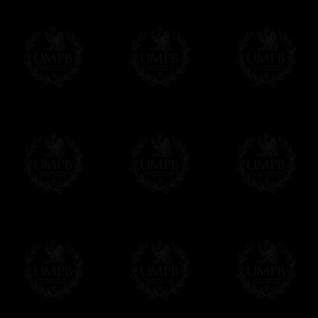
de abajo y rellenar el formulario, o inme
prefiera.
Hacer clic aquí para personalizar el Estuc
UNA EXCLUSIVIDAD FRANCMASON CO
Todos nuestros productos son realizados por
Colección por maestros artesanos.
No olvidemos que, como Masones, somos hered
Entrega
Proponemos 3 tipos de entrega:
- una entrega con seguimiento y aseguram
- una entrega urgente, a la demanda,
- y una entrega gratis pero sin seguimient
Todos nuestros artículos están hechos espe
supuesto, añadir un tiempo de trabajo para
Saber más sobre los tiempos de fabricación
Si es un Regalo...
Nos encargamos de enviarle con un texto 
regalito de nuestra parte). Este servicio es 
Hacer clic aqui par escribir su mensaje