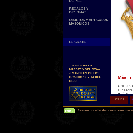
DE PIEL
REGALOS Y
DIPLOMAS
OBJETOS Y ARTICULOS
MASONICOS
ES GRATIS !
Nuevos Arreos !
∴
MANDILES DE
MAESTRO DEL REAA
∴
MANDILES DE LOS
GRADOS 12 Y 14 DEL
Más inf
REAA
Util:
sus C
Personaliza tus Arreos
sucesores
TU NOMBRE BORDADO
Práctico
SOBRE TU MANDIL, TU
las cere
BANDA O TU COLLARIN
AYUDA
Decorati
Nueva pagina !
todo con 
∴
UNA PAGINA DE
freemasoncollection.com
-
francmacon
TESTIMONIOS DE
Apropiado
NUESTROS CLIENTES
contacte
Buscamos...
Personal
REPRESENTANTES
Personali