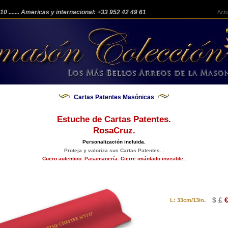
 210
....... Americas y internacional: +33 952 42 49 61
.............................................
Actua
Cartas Patentes Masónicas
Estuche de Cartas Patentes.
RosaCruz.
Personalización incluida.
Proteja y valoriza sus Cartas Patentes. .
Cuero autentico. Pasamanería. Cierre imántado invisible..
$ £
€
L: 33cm/13in.