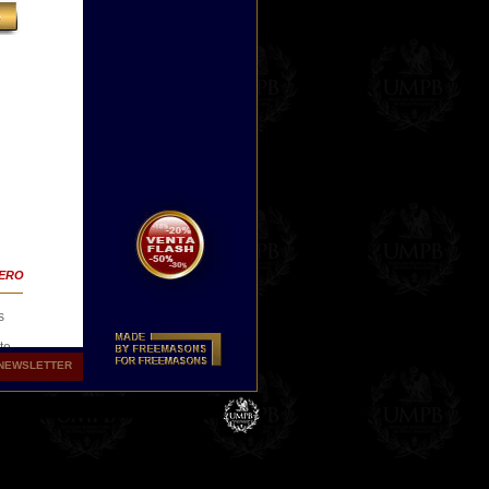
TERO
s
te
NEWSLETTER
obre
,
ce