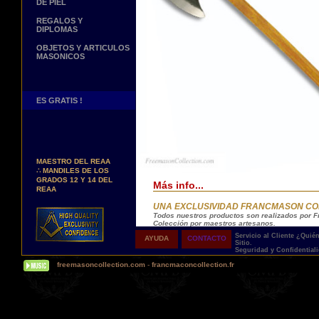
DE PIEL
REGALOS Y
DIPLOMAS
OBJETOS Y ARTICULOS
MASONICOS
ES GRATIS !
Nuevos Arreos !
∴
MANDILES DE
MAESTRO DEL REAA
∴
MANDILES DE LOS
GRADOS 12 Y 14 DEL
Más info...
REAA
Personaliza tus Arreos
UNA EXCLUSIVIDAD FRANCMASON CO
TU NOMBRE BORDADO
Todos nuestros productos son realizados por
SOBRE TU MANDIL, TU
Colección por maestros artesanos.
BANDA O TU COLLARIN
No olvidemos que, como Masones, somos hered
Servicio al Cliente
¿Quié
AYUDA
CONTACTO
Sitio.
Nueva pagina !
Seguridad y Confidential
∴
UNA PAGINA DE
Entrega
freemasoncollection.com
-
francmaconcollection.fr
TESTIMONIOS DE
NUESTROS CLIENTES
Proponemos 3 tipos de entrega:
- una entrega con seguimiento y aseguram
Buscamos...
- una entrega urgente, a la demanda,
REPRESENTANTES
- y una entrega gratis pero sin seguimient
Contactenos Aqui