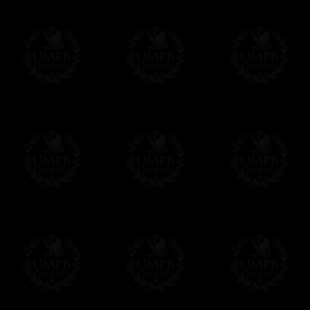
Todos nuestros artículos están hechos espe
supuesto, añadir un tiempo de trabajo para
Saber más sobre los tiempos de fabricación
Si es un Regalo...
Nos encargamos de enviarle con un texto 
regalito de nuestra parte). Este servicio es 
Hacer clic aqui par escribir su mensaje
Pago Online
Francmasón Colección ha elegido
Paypal
sus tarjetas de pago VISA, MASTERCA
PAYPAL. No tenemos en ningún momento co
Los precios son en Euros. Al hacer clic e
precio, un sistema convierte el precio en 
del d�a. Sera facturado en Euros pero su
moneda nacional con el curso del día. No 
Más...
Sera cargado por UMPB, nuestra emprez