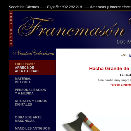
Servicios Clientes
....... España: 932 202 210
....... Americas y internacion
M
EXCLUSIVO !
ARREOS DE
Hacha Grande de 
ALTA CALIDAD
La Hach
MATERIAL
Una hacha muy impresi
DE LOGIA
Parece a hierr
PERSONALIZACION
Y A MEDIDA
RITUALES Y LIBROS
DIGITALES
OBRAS DE ARTE
MASONICAS
MANDILES ANTIGUOS