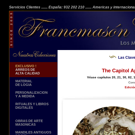
Servicios Clientes
....... España: 932 202 210
....... Americas y internacion
Las Clave
EXCLUSIVO !
ARREOS DE
The Capitol A
ALTA CALIDAD
Véase capítulos 20, 21, 30, 82, 
MATERIAL
Cons
DE LOGIA
Edició
PERSONALIZACION
Y A MEDIDA
RITUALES Y LIBROS
DIGITALES
OBRAS DE ARTE
MASONICAS
MANDILES ANTIGUOS