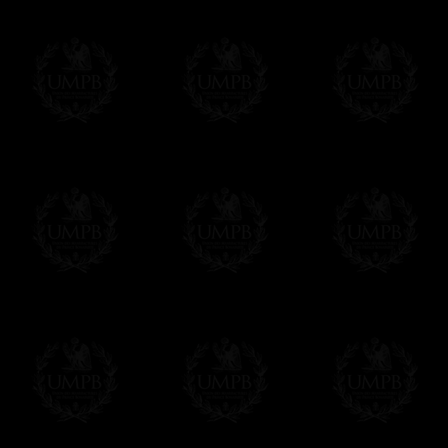
in her right hand and an open book in the 
Forming a circle between Liberty and Vic
heads, representing the original 13 colon
turned to Washington, said to represent 
time of painting. Surrounding Washington
scenes lining the perimeter, each represe
directly below Washington in the center 
"Commerce," "Mechanics," and "Agricul
Solo se utilizan los mejores sustratos para
pinturas. Papel Artístico o acuarela para l
maquinas de impresión de Arte son las m
impresiones con 8 colores (!) donde el offse
Estas técnicas nos garantizan unas reprod
precio que no tiene nada que ver con el orig
Francmasón Colección, la más grande col
les ofrece la más grande colección Masóni
de investigaciones y de trabajo. Encontra
relación con la Masonería, operativa o esp
Saber más de nuestra calidad de fabricació
Lienzo o Papel Artístico, puede escoger e
Nuestras reproducciones vienen generalmen
es posible editarlo sobre el sustrato que q