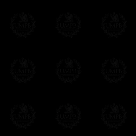
editadas sobre papel Artístico.
Solo hay que precisarlo por email despues 
Entrega
Proponemos 3 tipos de entrega:
- una entrega con seguimiento y aseguram
- una entrega urgente, a la demanda,
- y una entrega gratis pero sin seguimient
Todos nuestros artículos están hechos espe
supuesto, añadir un tiempo de trabajo para
Saber más sobre los tiempos de fabricación
Si es un Regalo...
Nos encargamos de enviarle con un texto 
regalito de nuestra parte). Este servicio es 
Hacer clic aqui par escribir su mensaje
Pago Online
Francmasón Colección ha elegido
Paypal
sus tarjetas de pago VISA, MASTERCA
PAYPAL. No tenemos en ningún momento co