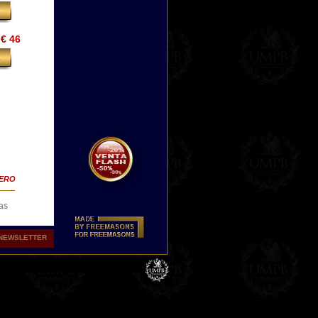
€ 46
TERO
las
NEWSLETTER