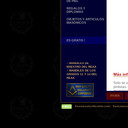
DE PIEL
REGALOS Y
DIPLOMAS
OBJETOS Y ARTICULOS
MASONICOS
ES GRATIS !
Nuevos Arreos !
∴
MANDILES DE
MAESTRO DEL REAA
∴
MANDILES DE LOS
GRADOS 12 Y 14 DEL
Más inf
REAA
Solo se u
Personaliza tus Arreos
pinturas.
TU NOMBRE BORDADO
maquinas
SOBRE TU MANDIL, TU
impresion
BANDA O TU COLLARIN
AYUDA
Estas téc
Nueva pagina !
precio qu
∴
UNA PAGINA DE
freemasoncollection.com
-
francmacon
TESTIMONIOS DE
NUESTROS CLIENTES
Buscamos...
REPRESENTANTES