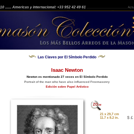
 210
....... Americas y internacional: +33 952 42 49 61
.............................................
Actua
Las Claves por El Símbolo Perdido
Isaac Newton
Newton es mentionado 27 veces en El Símbolo Perdido
Portrait of the man who have also influenced Freemasonry
Edición sobre Papel Artístico
21 x 29,7 cm
$ £
11.7 x 8.2 in.