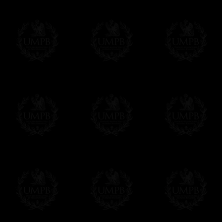
regalito de nuestra parte). Este servicio es 
Hacer clic aqui par escribir su mensaje
Pago Online
Francmasón Colección ha elegido
Paypal
sus tarjetas de pago VISA, MASTERCA
PAYPAL. No tenemos en ningún momento co
Los precios son en Euros. Al hacer clic e
precio, un sistema convierte el precio en 
del d�a. Sera facturado en Euros pero su
moneda nacional con el curso del día. No 
Más...
Sera cargado por UMPB, nuestra emprez