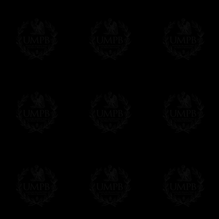
Francmasón Colección, la más grande col
les ofrece la más grande colección Masóni
de investigaciones y de trabajo. Encontra
relación con la Masonería, operativa o esp
Saber más de nuestra calidad de fabricació
Lienzo o Papel Artístico, puede escoger e
Nuestras reproducciones vienen generalmen
es posible editarlo sobre el sustrato que q
editadas sobre papel Artístico.
Solo hay que precisarlo por email despues 
Entrega
Proponemos 3 tipos de entrega:
- una entrega con seguimiento y aseguram
- una entrega urgente, a la demanda,
- y una entrega gratis pero sin seguimient
Todos nuestros artículos están hechos espe
supuesto, añadir un tiempo de trabajo para
Saber más sobre los tiempos de fabricación
Si es un Regalo...
Nos encargamos de enviarle con un texto 