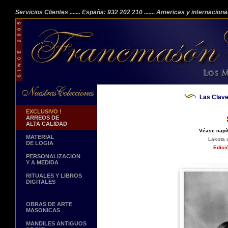
Servicios Clientes
....... España: 932 202 210
....... Americas y internacion
Las Clave
EXCLUSIVO !
ARREOS DE
ALTA CALIDAD
Véase capít
MATERIAL
Lakota 
DE LOGIA
Edici
PERSONALIZACION
Y A MEDIDA
RITUALES Y LIBROS
DIGITALES
OBRAS DE ARTE
MASONICAS
MANDILES ANTIGUOS